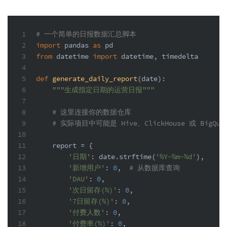
1
# 一个简单的日报数据汇总脚本
2
import
 pandas 
as
 pd
3
from
 datetime 
import
 datetime, timedelta
4
5
def
generate_daily_report
(
date
):
6
"""生成指定日期的运营日报"""
7
8
# 这里连接你的数据仓库
9
# 实际项目中可能是 Hive、ClickHouse 或 BigQue
10
11
    report = {
12
'日期'
: date.strftime(
'%Y-%m-%d'
),
13
'新增用户'
: 
0
,  
# 从数据库查询
14
'DAU'
: 
0
,
15
'次日留存(%)'
: 
0
,
16
'7日留存(%)'
: 
0
,
17
'付费人数'
: 
0
,
18
'付费率(%)'
: 
0
,