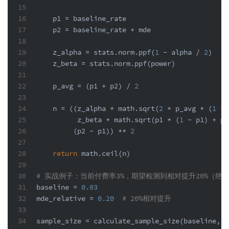
15
16
    p1 = baseline_rate
17
    p2 = baseline_rate + mde
18
19
    z_alpha = stats.norm.ppf(
1
 - alpha / 
2
)
20
    z_beta = stats.norm.ppf(power)
21
22
    p_avg = (p1 + p2) / 
2
23
24
    n = ((z_alpha * math.sqrt(
2
 * p_avg * (
1
 - 
25
          z_beta * math.sqrt(p1 * (
1
 - p1) + p2
26
         (p2 - p1)) ** 
2
27
28
return
 math.ceil(n)
29
30
# 实战例子：当前付费率3%，期望检测到相对提升20%（绝对
31
baseline = 
0.03
32
mde_relative = 
0.20
# 20%相对提升
33
34
sample_size = calculate_sample_size(baseline, m