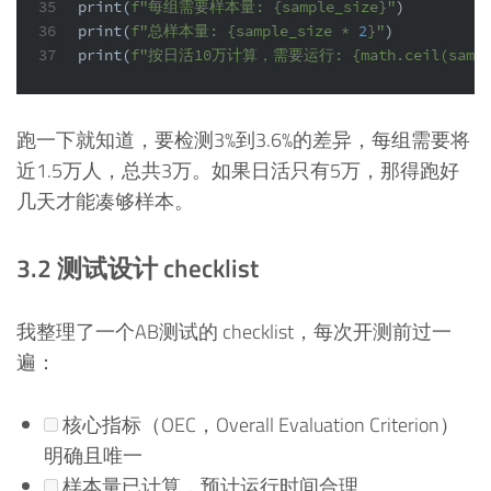
35
print
(
f"每组需要样本量: 
{sample_size}
"
)
36
print
(
f"总样本量: 
{sample_size * 
2
}
"
)
37
print
(
f"按日活10万计算，需要运行: 
{math.ceil(samp
跑一下就知道，要检测3%到3.6%的差异，每组需要将
近1.5万人，总共3万。如果日活只有5万，那得跑好
几天才能凑够样本。
3.2 测试设计 checklist
我整理了一个AB测试的 checklist，每次开测前过一
遍：
核心指标（OEC，Overall Evaluation Criterion）
明确且唯一
样本量已计算，预计运行时间合理