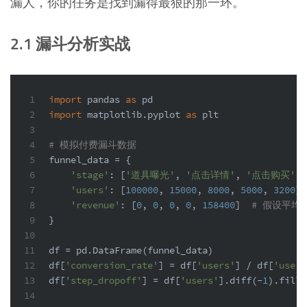
漏人，你的任务是找到漏得最狠的那一环。
2.1 漏斗分析实战
1
import
 pandas 
as
 pd
2
import
 matplotlib.pyplot 
as
 plt
3
4
# 模拟付费漏斗数据
5
funnel_data = {
6
'stage'
: [
'道具曝光'
, 
'点击详情'
, 
'点击购买'
, 
7
'users'
: [
100000
, 
15000
, 
8000
, 
5000
, 
3200
],
8
'revenue'
: [
0
, 
0
, 
0
, 
0
, 
158400
]  
# 假设平均客
9
}
10
11
df = pd.DataFrame(funnel_data)
12
df[
'conversion_rate'
] = df[
'users'
] / df[
'users
13
df[
'step_dropoff'
] = df[
'users'
].diff(-
1
).filln
14