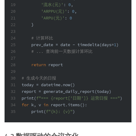
19
'流水(元)'
: 
0
,
20
'ARPPU(元)'
: 
0
,
21
'ARPU(元)'
: 
0
22
    }
23
24
# 计算环比
25
    prev_date = date - timedelta(days=
1
)
26
# ... 查询前一天数据计算环比
27
28
return
 report
29
30
# 生成今天的日报
31
today = datetime.now()
32
report = generate_daily_report(today)
33
print
(
f"=== 
{report[
'日期'
]}
 运营日报 ==="
)
34
for
 k, v 
in
 report.items():
35
print
(
f"
{k}
: 
{v}
"
)