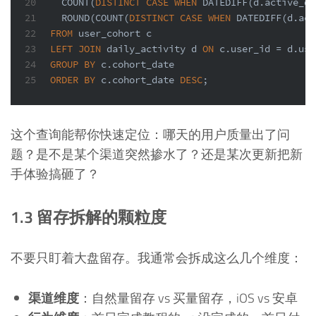
20
COUNT
(
DISTINCT
CASE
WHEN
 DATEDIFF(d.active_da
21
  ROUND(
COUNT
(
DISTINCT
CASE
WHEN
 DATEDIFF(d.act
22
FROM
 user_cohort c
23
LEFT
JOIN
 daily_activity d 
ON
 c.user_id 
=
 d.use
24
GROUP
BY
 c.cohort_date
25
ORDER
BY
 c.cohort_date 
DESC
;
这个查询能帮你快速定位：哪天的用户质量出了问
题？是不是某个渠道突然掺水了？还是某次更新把新
手体验搞砸了？
1.3 留存拆解的颗粒度
不要只盯着大盘留存。我通常会拆成这么几个维度：
渠道维度
：自然量留存 vs 买量留存，iOS vs 安卓