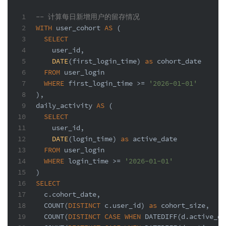
1
-- 计算每日新增用户的留存情况
2
WITH
 user_cohort 
AS
 (
3
SELECT
4
    user_id,
5
DATE
(first_login_time) 
as
 cohort_date
6
FROM
 user_login
7
WHERE
 first_login_time 
>=
'2026-01-01'
8
),
9
daily_activity 
AS
 (
10
SELECT
11
    user_id,
12
DATE
(login_time) 
as
 active_date
13
FROM
 user_login
14
WHERE
 login_time 
>=
'2026-01-01'
15
)
16
SELECT
17
  c.cohort_date,
18
COUNT
(
DISTINCT
 c.user_id) 
as
 cohort_size,
19
COUNT
(
DISTINCT
CASE
WHEN
 DATEDIFF(d.active_da