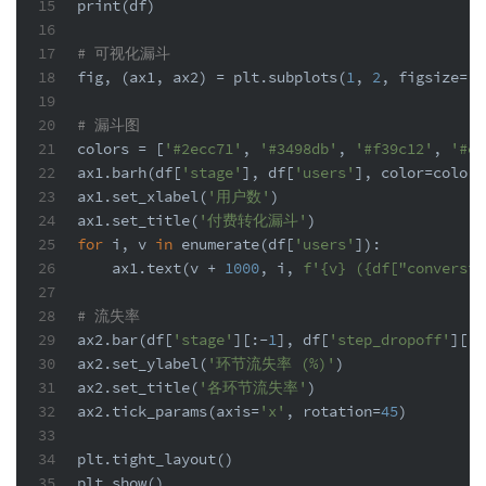
15
print
(df)
16
17
# 可视化漏斗
18
fig, (ax1, ax2) = plt.subplots(
1
, 
2
, figsize=(
1
19
20
# 漏斗图
21
colors = [
'#2ecc71'
, 
'#3498db'
, 
'#f39c12'
, 
'#e7
22
ax1.barh(df[
'stage'
], df[
'users'
], color=colors
23
ax1.set_xlabel(
'用户数'
)
24
ax1.set_title(
'付费转化漏斗'
)
25
for
 i, v 
in
enumerate
(df[
'users'
]):
26
    ax1.text(v + 
1000
, i, 
f'
{v}
 (
{df[
"conversio
27
28
# 流失率
29
ax2.bar(df[
'stage'
][:-
1
], df[
'step_dropoff'
][:-
30
ax2.set_ylabel(
'环节流失率 (%)'
)
31
ax2.set_title(
'各环节流失率'
)
32
ax2.tick_params(axis=
'x'
, rotation=
45
)
33
34
plt.tight_layout()
35
plt.show()