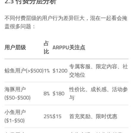
2.3 付费分层分析
不同付费层级的用户行为差异巨大，混在一起看会掩
盖很多问题：
占
用户层级
ARPPU
关注点
比
专属客服、限定内容、社
鲸鱼用户(>$500)
1%
$1200
交地位
海豚用户
性价比、成长感、活动参
8%
$180
($50-$500)
与
小鱼用户
25%
$15
首充奖励、限时优惠
($1-$50)