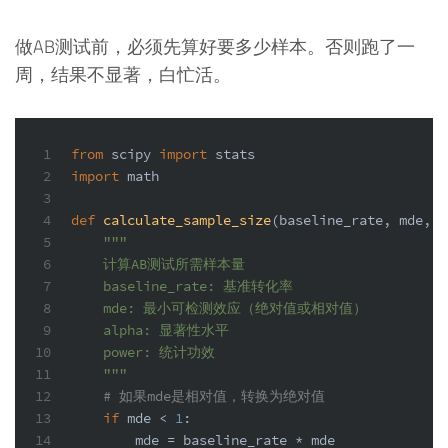
做AB测试前，必须先算好要多少样本。否则跑了一
周，结果不显著，白忙活。
1
from
 scipy 
import
 stats
2
import
 math
3
4
def
calculate_sample_size
(
baseline_rate, mde, a
5
"""
6
    计算AB测试所需样本量
7
    baseline_rate: 基准转化率
8
    mde: 最小可检测效应（绝对值或相对值）
9
    alpha: 显著性水平
10
    power: 统计功效
11
    """
12
# 如果mde是相对值，转换为绝对值
13
if
 mde < 
1
:
14
        mde = baseline_rate * mde