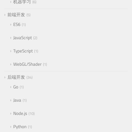
机器学习
6
前端开发
5
ES6
1
JavaScript
2
TypeScript
1
WebGL/Shader
1
后端开发
34
Go
1
Java
1
Node.js
10
Python
1