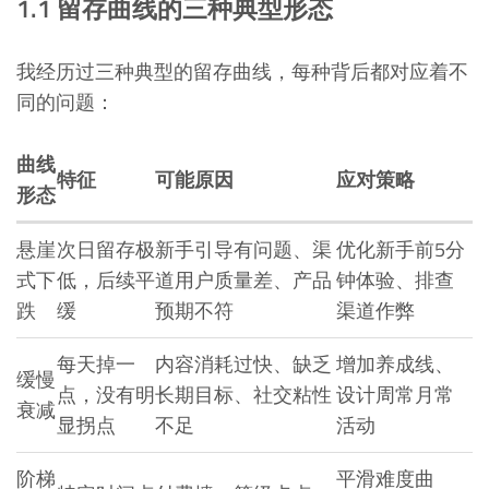
1.1 留存曲线的三种典型形态
我经历过三种典型的留存曲线，每种背后都对应着不
同的问题：
曲线
特征
可能原因
应对策略
形态
悬崖
次日留存极
新手引导有问题、渠
优化新手前5分
式下
低，后续平
道用户质量差、产品
钟体验、排查
跌
缓
预期不符
渠道作弊
每天掉一
内容消耗过快、缺乏
增加养成线、
缓慢
点，没有明
长期目标、社交粘性
设计周常月常
衰减
显拐点
不足
活动
阶梯
平滑难度曲