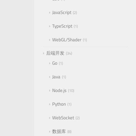
JavaScript
2
TypeScript
1
WebGL/Shader
1
后端开发
34
Go
1
Java
1
Node.js
10
Python
1
WebSocket
2
数据库
8