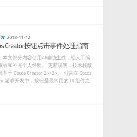
开发
2018-11-12
cos Creator按钮点击事件处理指南
：本文部分内容使用AI辅助生成，经人工编
审核和补充个人经验。 更新说明：技术栈版
于 Cocos Creator 2.x/3.x。 引言在 Cocos
ator 游戏开发中，按钮是最常用的 UI 组件之
无论是游戏菜单、设置界面还是操作面板，
开按钮交互。详细介绍 Cocos Creator 中按
击事件的处理方式，包括标准的事件绑定方
程序模拟点击以及