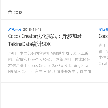
去一年先后优化了一个React后台管理系统和一个
Vue移动端H5项目，把常见的性能问题几乎碰了
2018
个全。下面按场景整理一下我的踩坑记录。 首屏
加载：从8秒到1.5秒的折腾Reac
游戏开发
2018-11-13
游戏
Cocos Creator优化实战：异步加载
Co
TalkingData统计SDK
声明
辑、
声明：本文部分内容使用AI辅助生成，经人工编
本信息基
辑、审核和补充个人经验。 更新说明：技术栈版
Cre
本信息基于 Cocos Creator 2.x/3.x 和 TalkingData
一。
H5 SDK 2.x。 引言在 HTML5 游戏开发中，首屏加
都离不
载速度直接影响用户体验和留存率。TalkingData
钮点
等统计 SDK 虽然提供了强大的数据分析能力，但
法、
其同步加载方式会增加首屏时间。详细介绍如何
在 C